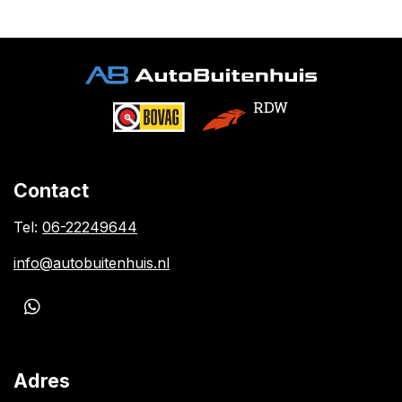
Contact
Tel:
06-22249644
info@autobuitenhuis.nl
W
h
a
t
Adres
s
A